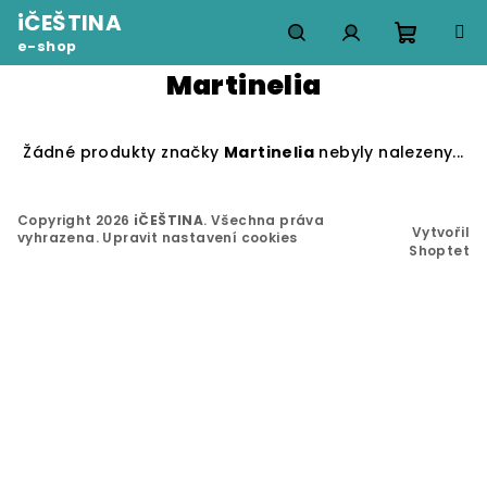
Přejít
iČEŠTINA
na
e-shop
obsah
Nákupn
Hledat
Přihlášení
Martinelia
košík
Žádné produkty značky
Martinelia
nebyly nalezeny...
Z
á
Copyright 2026
iČEŠTINA
. Všechna práva
Vytvořil
vyhrazena.
Upravit nastavení cookies
p
Shoptet
a
t
í