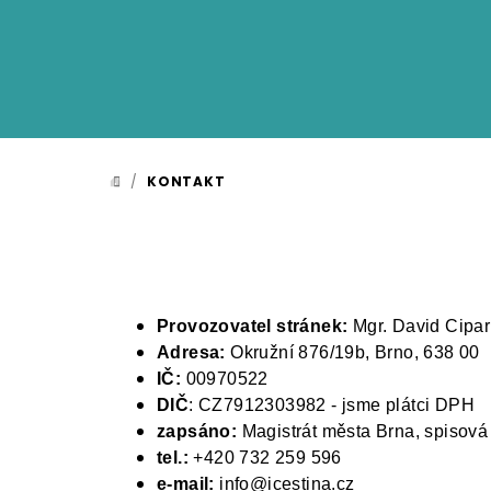
Přejít
na
obsah
/
KONTAKT
DOMŮ
Provozovatel stránek:
Mgr. David Cipar
Adresa:
Okružní 876/19b,
Brno, 638 00
IČ:
00970522
DIČ
: CZ7912303982 - jsme plátci DPH
zapsáno:
Magistrát města Brna, spisov
tel.:
+420 732 259 596
e-mail:
info@icestina.cz