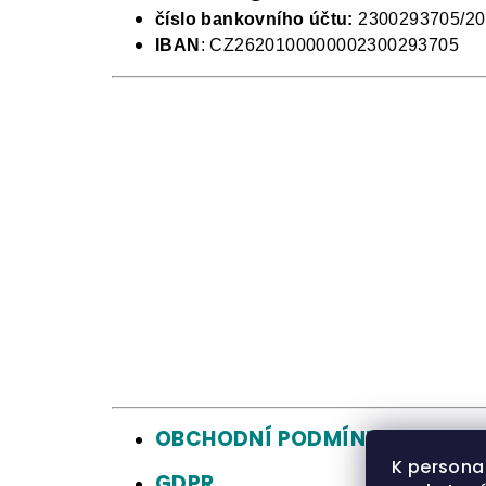
číslo bankovního účtu:
2300293705/20
IBAN
: CZ2620100000002300293705
OBCHODNÍ PODMÍNKY
K persona
GDPR