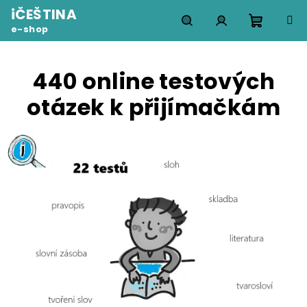
Přejít
iČEŠTINA
na
e-shop
obsah
Nákupn
Hledat
Přihlášení
440 online testových
košík
otázek k přijímačkám