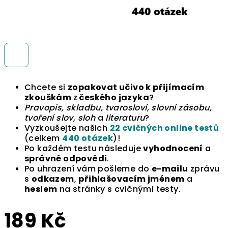
Chcete si
zopakovat učivo k přijímacím
zkouškám
z
českého jazyka
?
Pravopis, skladbu, tvarosloví, slovní zásobu,
tvoření slov, sloh
a
literaturu
?
Vyzkoušejte našich
22 cvičných online testů
(celkem
440 otázek
)!
Po každém testu následuje
vyhodnocení
a
správné odpovědi
.
Po uhrazení vám pošleme do
e-mailu
zprávu
s
odkazem
,
přihlašovacím jménem
a
heslem
na stránky s cvičnými testy.
189 Kč